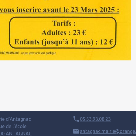
rie d'Antagnac
05.53.93.08.23
ue de l'école
antagnac.mairie@orange.
00 ANTAGNAC