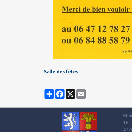
Salle des fêtes
Partager
Facebook
X
Email
Mai
16 r
477